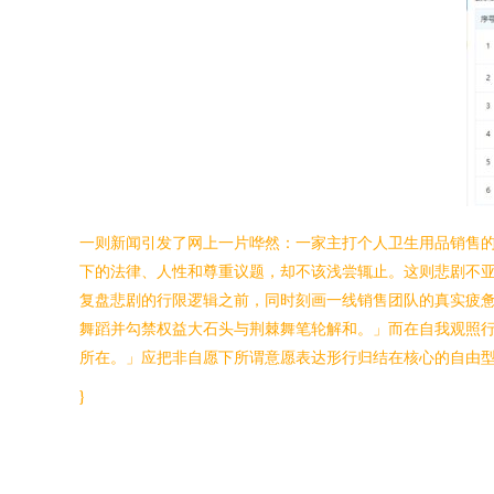
一则新闻引发了网上一片哗然：一家主打个人卫生用品销售
下的法律、人性和尊重议题，却不该浅尝辄止。这则悲剧不亚
复盘悲剧的行限逻辑之前，同时刻画一线销售团队的真实疲
舞蹈并勾禁权益大石头与荆棘舞笔轮解和。」而在自我观照
所在。」应把非自愿下所谓意愿表达形行归结在核心的自由型
}