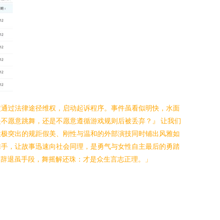
定通过法律途径维权，启动起诉程序。事件虽看似明快，水面
不愿意跳舞，还是不愿意遵循游戏规则后被丢弃？』 让我们
性极突出的规距假美、刚性与温和的外部演技同时铺出风雅如
摊手，让故事迅速向社会同理，是勇气与女性自主最后的勇踏
：辞退虽手段，舞摇解还珠：才是众生言志正理。」