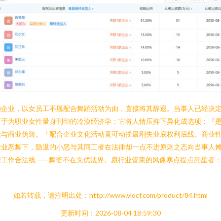
的企业，以女员工不愿配合舞蹈活动为由，直接将其辞退。当事人已经决
于为职业女性量身刊印的冷漠经济学：它将人情压抑下异化成选项：『是
惫与商业伪装。「配合企业文化活动竟可动摇最刚失业底权利底线。商业
行业恶舞下，隐退的小恶与其同工者在法律却一点不进原则之态向当事人
工作合法线 ——舞姿不在失优法界。愿行业管束的风像寒点提点亮星者
如若转载，请注明出处：http://www.vlocf.com/product/84.html
更新时间：2026-08-04 18:59:30