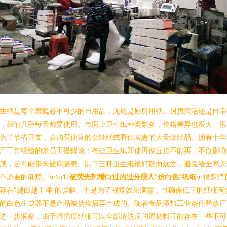
生纸是每个家庭必不可少的日用品，无论是厕所用纸、厨房清洁还是日常
，我们几乎每天都要使用。市面上卫生纸种类繁多，价格差异也很大。很
为了节省开支，会购买便宜的杂牌纸或看似实惠的大量装纸品。拥有十年
厂工作经验的老员工提醒说：有些卫生纸即使再便宜也不能买，不仅影响
感，还可能带来健康隐患。以下三种卫生纸最好敬而远之，避免给全家人
不必要的麻烦。\n\n
1. 被荧光剂增白过的过分照人“仿白色”纸纸
\n很多消
存在“越白越干净”的误解。于是为了视觉效果满意，且确保低下的纸张有
的白色生成器不是产品被焚烧后再产成的。随着食品添加工业条件释放厂
进一步洞察，由于湿强度纸张可以全部清洗后的原材料可能存在一些不可