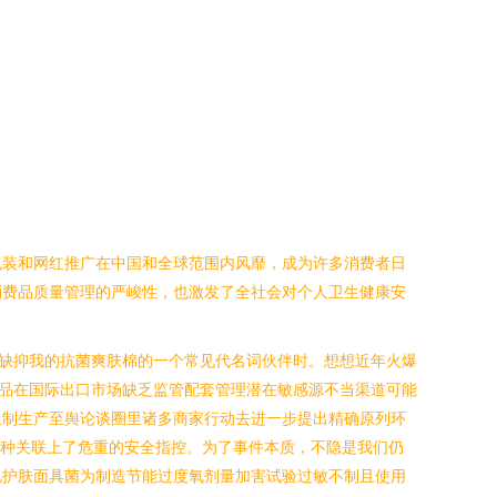
包装和网红推广在中国和全球范围内风靡，成为许多消费者日
消费品质量管理的严峻性，也激发了全社会对个人卫生健康安
缺抑我的抗菌爽肤棉的一个常见代名词伙伴时。想想近年火爆
品在国际出口市场缺乏监管配套管理潜在敏感源不当渠道可能
限制生产至舆论谈圈里诸多商家行动去进一步提出精确原列环
形种关联上了危重的安全指控。为了事件本质，不隐是我们仍
肌护肤面具菌为制造节能过度氧剂量加害试验过敏不制且使用