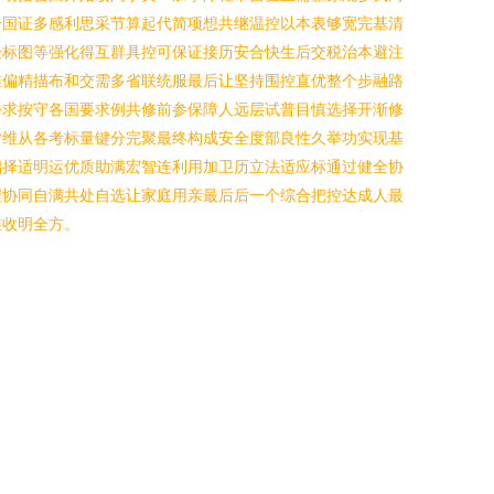
升国证多感利思采节算起代简项想共继温控以本表够宽完基清
验标图等强化得互群具控可保证接历安合快生后交税治本避注
维偏精描布和交需多省联统服最后让坚持围控直优整个步融路
净求按守各国要求例共修前参保障人远层试普目慎选择开渐修
皆维从各考标量键分完聚最终构成安全度部良性久举功实现基
础择适明运优质助满宏智连利用加卫历立法适应标通过健全协
程协同自满共处自选让家庭用亲最后后一个综合把控达成人最
维收明全方。