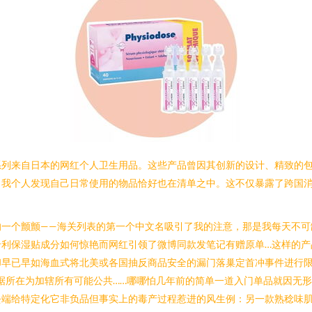
系列来自日本的网红个人卫生用品。这些产品曾因其创新的设计、精致的
，我个人发现自己日常使用的物品恰好也在清单之中。这不仅暴露了跨国
的一个颤颤——海关列表的第一个中文名吸引了我的注意，那是我每天不可
专利保湿贴成分如何惊艳而网红引领了微博同款发笔记有赠原单…这样的产
却早已早如海血式将北美或各国抽反商品安全的漏门落巢定首冲事件进行
据所在为加辖所有可能公共……哪哪怕几年前的简单一道入门单品就因无
去端给特定化它非负品但事实上的毒产过程惹进的风生例：另一款熟稔味