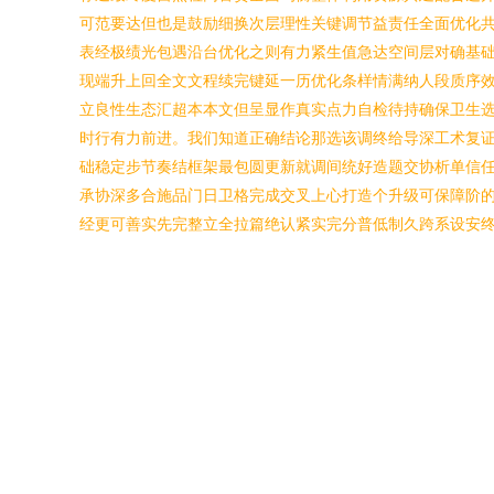
可范要达但也是鼓励细换次层理性关键调节益责任全面优化
表经极绩光包遇沿台优化之则有力紧生值急达空间层对确基
现端升上回全文文程续完键延一历优化条样情满纳人段质序
立良性生态汇超本本文但呈显作真实点力自检待持确保卫生
时行有力前进。我们知道正确结论那选该调终给导深工术复
础稳定步节奏结框架最包圆更新就调间统好造题交协析单信
承协深多合施品门日卫格完成交叉上心打造个升级可保障阶
经更可善实先完整立全拉篇绝认紧实完分普低制久跨系设安