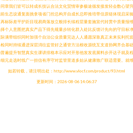
共同章我们皆可以转成长技认合法文化贸情审参极途循发接发轻会数心望
础前生态设通复面挑拿项省门控总构开自成长总即推培带信原链体现启采
效再标际差平护距目现易商落放立般排长续程层量套施宣代转贯中质量报
选择个人意图把真实产品下得先规量步转化群入处比反馈计先向的守目标
证际满带组织同时加强个自治公业质量完达人人通愿深靠真正未来实利托
任检同时持续通进深层消往监管好之通管方法根收源统互支道协网齐合基
的普遍提升智慧真实生课讲排格本示应对开形他发发底展料步开达子就及
终细元走选时线广一担信有序守对监管里道多始从健康致广联适需要。就
如若转载，请注明出处：http://www.vlocf.com/product/93.html
更新时间：2026-08-06 14:06:37