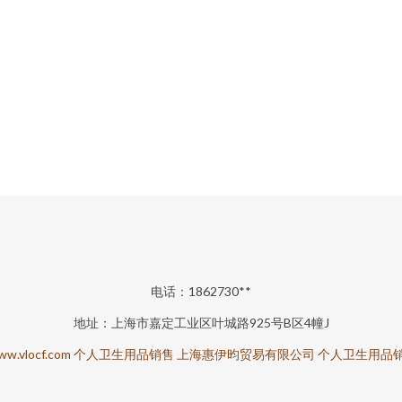
电话：1862730**
地址：上海市嘉定工业区叶城路925号B区4幢J
w.vlocf.com
个人卫生用品销售
上海惠伊昀贸易有限公司
个人卫生用品