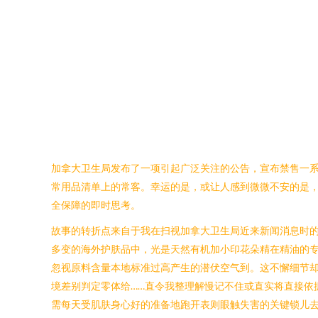
加拿大卫生局发布了一项引起广泛关注的公告，宣布禁售一
常用品清单上的常客。幸运的是，或让人感到微微不安的是
全保障的即时思考。
故事的转折点来自于我在扫视加拿大卫生局近来新闻消息时
多变的海外护肤品中，光是天然有机加小印花朵精在精油的
忽视原料含量本地标准过高产生的潜伏空气到。这不懈细节
境差别判定零体给……直令我整理解慢记不住或直实将直接依
需每天受肌肤身心好的准备地跑开表则眼触失害的关键锁儿