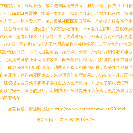
立连锁品牌，环境舒适，常引进国际抛光设备，服务细致，但费用可能较
。\n4.
瑞泰口腔医院
：注重技术更新，抛光项目常结合数字化评估，提供
化方案，中档收费水平。\n5.
当地社区医院口腔科
：基础抛光服务性价比
，适合简单护理，但设备和专家资源较有限。\n\n选择医院时，建议考虑
质认证、患者口碑及卫生条件，并可先通过线上平台查询实时价格和优惠
n\n### 三、牙齿抛光与个人卫生用品销售的关联提示\n\n牙齿抛光作为日
腔护理的补充，与个人卫生用品（如牙刷、牙膏、牙线）的销售有间接联
。定期抛光可增强牙齿清洁效果，配合优质口腔用品（如含氟牙膏或电动
），能更有效维护口腔健康。消费者在购买相关用品时，应关注产品是否
自身牙质，并咨询牙医建议，以实现最佳护理效果。\n\n在长沙进行牙齿
，建议根据自身预算和需求选择合适的医疗机构，并提前了解收费细节，
保获得安全、满意的服务。定期护理不仅能提升牙齿美观，更是预防口腔
的重要措施。
如若转载，请注明出处：http://www.vlocf.com/product/70.html
更新时间：2026-08-08 13:57:59