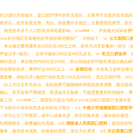
长沙进行牙齿抛光，是口腔护理中的常见项目，主要用于去除牙齿表面的
和牙石，使牙齿更光滑、亮白。其收费并非固定，主要受医院类型、医生
、抛光技术及个人口腔状况等因素影响。\n\n### 一、牙齿抛光实际收费
\n\n长沙地区牙齿抛光的市场价格范围较广，大致如下：\n-
公立医院口
：单次抛光费用通常在100元至300元之间，若作为洁牙套餐的一部分（
声波洁牙+抛光），总价可能在200元至600元左右。\n-
私立口腔诊所
：
相对灵活，单次抛光约80元至250元，部分高端诊所可能采用进口抛光材
结合喷砂技术，费用可达300元以上。\n-
促销活动
：许多私立诊所会推
惠套餐，例如洁牙+抛光打包价低至150元至400元，适合定期护理。\n\n
：以上为过去常见价位，实际收费可能随物价和医院政策调整，建议提前
确认。若牙齿有严重烟渍、茶渍或牙石较多，可能需要更长时间操作，费
能上浮。\n\n### 二、医院实力盘点与简介\n\n长沙的口腔医疗资源丰富
下为部分代表性医院及诊所的实力简介：\n1.
中南大学湘雅医院口腔医学
：作为公立三甲医院，该中心设备先进，医生经验丰富，抛光操作规范，
约周期较长，收费偏向中高端。\n2.
湖南省人民医院口腔科
：提供综合性
服务，抛光技术成熟，价格相对亲民，适合大众需求。\n3.
长沙美奥口腔