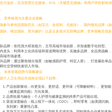
支付溢价，且决策受社交媒体、KOL（关键意见领袖）和用户评价影响深
。
、 竞争格局与主要企业策略
场参与者包括国际巨头（如宝洁、金佰利、尤妮佳）、国内领先品牌（如
国际、维达国际、景兴健护）以及众多新兴互联网品牌。竞争策略呈现多
：
际品牌：依托强大研发能力，主导高端市场创新，并加速数字化转型。
内龙头：利用本土化供应链和渠道网络优势，实施多品牌、全品类战略，
高端市场渗透。
兴品牌：通过聚焦细分场景（如敏感肌护理、特定人群）、打造爆款单品
耕社交营销快速切入市场。
、 未来发展趋势与策略建议
国个人卫生用品市场将呈现以下趋势：
产品创新驱动：向更安全、更舒适、更环保（可降解材料）、更智能
（健康监测功能）方向发展。
品类拓展与融合：个人护理与健康监测的跨界产品可能出现。
渠道深度融合：线上线下一体化（O2O），即时零售（如美团闪购
东到家）重要性凸显。
市场下沉与全球化：深耕三四线及县域市场，同时领先企业将加速海