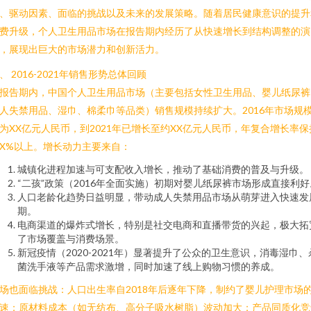
、驱动因素、面临的挑战以及未来的发展策略。随着居民健康意识的提升
费升级，个人卫生用品市场在报告期内经历了从快速增长到结构调整的演
，展现出巨大的市场潜力和创新活力。
、 2016-2021年销售形势总体回顾
报告期内，中国个人卫生用品市场（主要包括女性卫生用品、婴儿纸尿裤
人失禁用品、湿巾、棉柔巾等品类）销售规模持续扩大。2016年市场规
为XX亿元人民币，到2021年已增长至约XX亿元人民币，年复合增长率保
X%以上。增长动力主要来自：
城镇化进程加速与可支配收入增长，推动了基础消费的普及与升级。
“二孩”政策（2016年全面实施）初期对婴儿纸尿裤市场形成直接利好
人口老龄化趋势日益明显，带动成人失禁用品市场从萌芽进入快速发
期。
电商渠道的爆炸式增长，特别是社交电商和直播带货的兴起，极大拓
了市场覆盖与消费场景。
新冠疫情（2020-2021年）显著提升了公众的卫生意识，消毒湿巾、
菌洗手液等产品需求激增，同时加速了线上购物习惯的养成。
场也面临挑战：人口出生率自2018年后逐年下降，制约了婴儿护理市场
速；原材料成本（如无纺布、高分子吸水树脂）波动加大；产品同质化竞