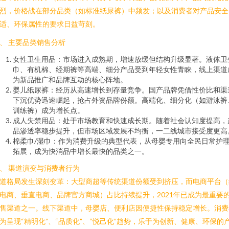
烈，价格战在部分品类（如标准纸尿裤）中频发；以及消费者对产品安全
适、环保属性的要求日益苛刻。
、 主要品类销售分析
女性卫生用品：市场进入成熟期，增速放缓但结构升级显著。液体卫
巾、有机棉、经期裤等高端、细分产品受到年轻女性青睐，线上渠道
为新品推广和品牌互动的核心阵地。
婴儿纸尿裤：经历从高速增长到存量竞争。国产品牌凭借性价比和渠
下沉优势迅速崛起，抢占外资品牌份额。高端化、细分化（如游泳裤
训练裤）成为增长点。
成人失禁用品：处于市场教育和快速成长期。随着社会认知度提高，
品渗透率稳步提升，但市场区域发展不均衡，一二线城市接受度更高
棉柔巾/湿巾：作为消费升级的典型代表，从母婴专用向全民日常护
拓展，成为快消品中增长最快的品类之一。
、 渠道演变与消费者行为
道格局发生深刻变革：大型商超等传统渠道份额受到挤压，而电商平台（
电商、垂直电商、品牌官方商城）占比持续提升，2021年已成为最重要
售渠道之一。线下渠道中，母婴店、便利店因便捷性保持稳定增长。消费
为呈现“精明化”、“品质化”、“悦己化”趋势，乐于为创新、健康、环保的